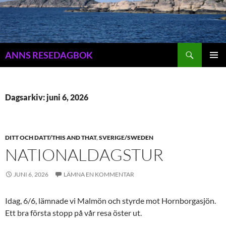
Hoppa
till
innehåll
Sök
ANNS RESEDAGBOK
PRIMÄR
MENY
Dagsarkiv: juni 6, 2026
DITT OCH DATT/THIS AND THAT
,
SVERIGE/SWEDEN
NATIONALDAGSTUR
JUNI 6, 2026
LÄMNA EN KOMMENTAR
Idag, 6/6, lämnade vi Malmön och styrde mot Hornborgasjön.
Ett bra första stopp på vår resa öster ut.